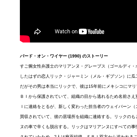
バード・オン・ワイヤー (1990) のストーリー
すご腕女性弁護士のマリアンヌ・グレーブス（ゴールディ・
したはずの恋人リック・ジャーミン（メル・ギブソン）に瓜
だがその男は本当にリックで、彼は15年前にメキシコにマ
ＢＩから保護されていて、組織の目から逃れるため名前さえ
Ｉに連絡をとるが、新しく変わった担当者のウェイバーン（
買収されていて、彼の居場所を組織に連絡する。リックのも
ヌの車で辛くも脱出する。リックはマリアンヌにすべての事
されていたため、2人は麻薬組織、ＦＢＩ双方から追われる