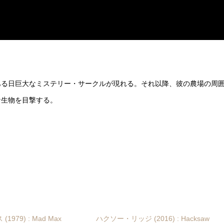
ある日巨大なミステリー・サークルが現れる。それ以降、彼の農場の周
な生物を目撃する。
979) : Mad Max
ハクソー・リッジ (2016) : Hacksaw